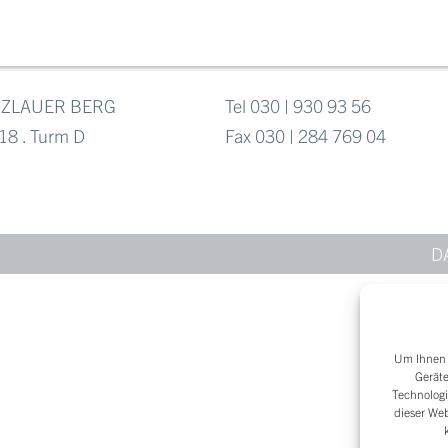
NZLAUER BERG
Tel 030 | 930 93 56
18 . Turm D
Fax 030 | 284 769 04
D
Um Ihnen e
Geräte
Technologi
dieser Web